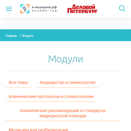
Темы
Главная
Модули
Модули
Вебинары
Модули
Эксперты
Новости
Все темы
Акушерство и гинекология
Рекламодателям
Клинические протоколы в стоматологии
Клинические рекомендации и стандарты
О проекте
медицинской помощи
Контакты
Медицинская реабилитация