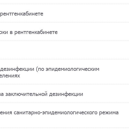
 рентгенкабинете
рки в рентгенкабинете
 дезинфекции (по эпидемиологическим
елениях
тва заключительной дезинфекции
дения санитарно-эпидемиологического режима