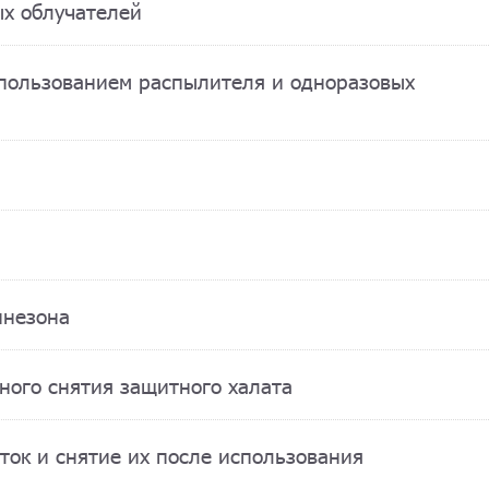
ых облучателей
спользованием распылителя и одноразовых
инезона
сного снятия защитного халата
ток и снятие их после использования