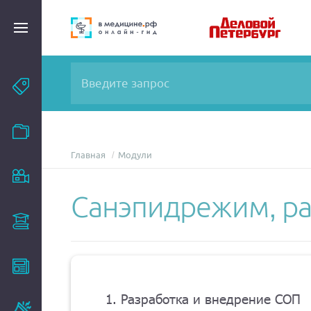
Темы
Модули
Главная
Модули
Вебинары
Санэпидрежим, ра
Эксперты
Новости
1. Разработка и внедрение СОП