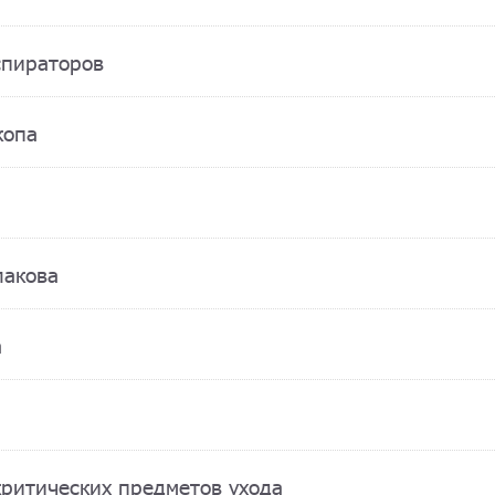
спираторов
копа
лакова
а
критических предметов ухода