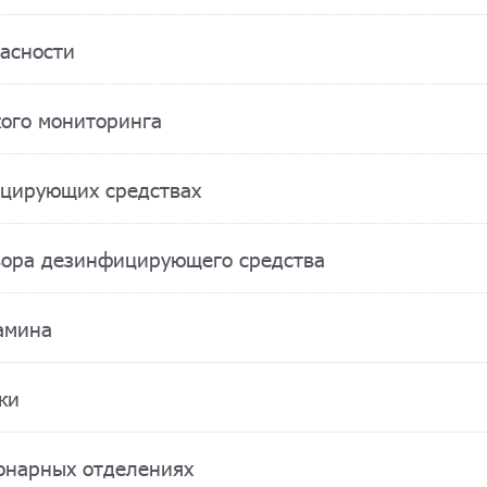
асности
кого мониторинга
ицирующих средствах
твора дезинфицирующего средства
амина
ки
ионарных отделениях