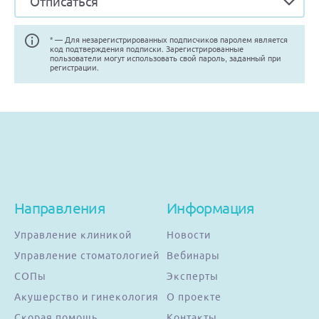
Отписаться
Помощь
* —
Для незарегистрированных подписчиков паролем является
код подтверждения подписки. Зарегистрированные
пользователи могут использовать свой пароль, заданный при
регистрации.
Заказать звонок
Тарифы
Подписка
Кабинет
Направления
Корзина
Информация
4
Управление клиникой
Новости
Управление стоматологией
Вебинары
СОПы
Эксперты
Акушерство и гинекология
О проекте
Скорая помощь
Контакты