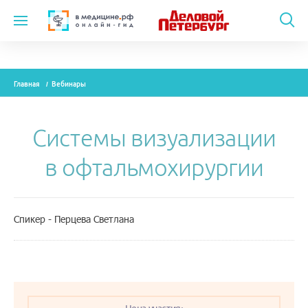
Темы
Главная
Вебинары
Модули
Вебинары
Системы визуализации
Эксперты
в офтальмохирургии
Новости
Рекламодателям
Спикер - Перцева Светлана
О проекте
Контакты