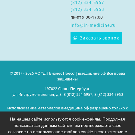
(812) 334-5957
(812) 334-5953
пн-пт 9:00-17:00
info@in-medicine.ru
Заказать звонок
© 2017 - 2026 АО "ДП Бизнес Пресс" | вмедицине.рф Все права
защищены
197022 Санкт-Петербург,
ул. Инструментальная, д.8, 8 (812) 334-5957, 8 (812) 334-5953
Использование материалов вмедицине.рф разрешено только с
предварительного согласия правообладателей.
На нашем сайте используются cookie-файлы. Продолжая
пользоваться данным сайтом, вы подтверждаете свое
Политика конфиденциальности
согласие на использование файлов cookie в соответствии с