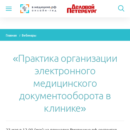
Темы
Главная
Вебинары
Модули
Вебинары
«Практика организации
Эксперты
электронного
Новости
медицинского
Рекламодателям
документооборота в
клинике»
О проекте
Контакты
23 мая в 12.00 (мск) на площадке Вмедицине.рф состоится