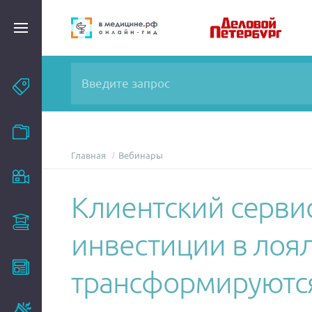
Темы
Модули
Главная
Вебинары
Вебинары
Клиентский сервис
Эксперты
инвестиции в лоя
Новости
трансформируютс