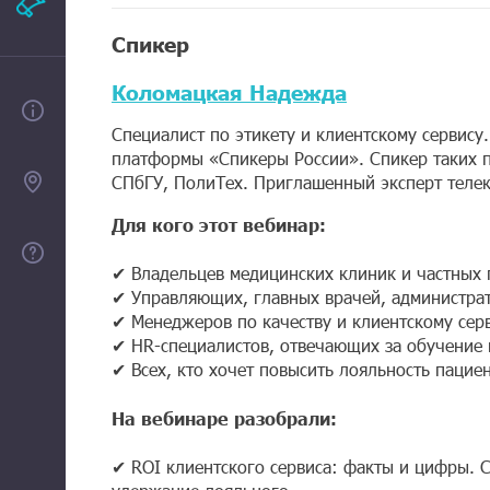
Рекламодателям
Спикер
Коломацкая Надежда
О проекте
Специалист по этикету и клиентскому сервису
платформы «Спикеры России». Спикер таких 
Контакты
СПбГУ, ПолиТех. Приглашенный эксперт телек
Для кого этот вебинар:
Помощь
✔ Владельцев медицинских клиник и частных 
✔ Управляющих, главных врачей, администра
✔ Менеджеров по качеству и клиентскому сер
✔ HR-специалистов, отвечающих за обучение 
✔ Всех, кто хочет повысить лояльность пацие
На вебинаре разобрали:
✔ ROI клиентского сервиса: факты и цифры. С