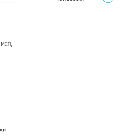
 МСП,
осит