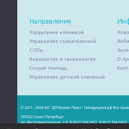
Направления
Ин
Управление клиникой
Ново
Управление стоматологией
Веб
СОПы
Эксп
Акушерство и гинекология
О пр
Скорая помощь
Конт
Управление детской клиникой
© 2017 - 2026 АО "ДП Бизнес Пресс" | вмедицине.рф Все пр
197022 Санкт-Петербург,
ул. Инструментальная, д.8, 8 (812) 334-5957, 8 (812) 334-5953