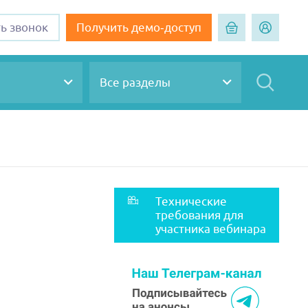
ть звонок
Получить демо-доступ
Все разделы
Технические
требования для
участника вебинара