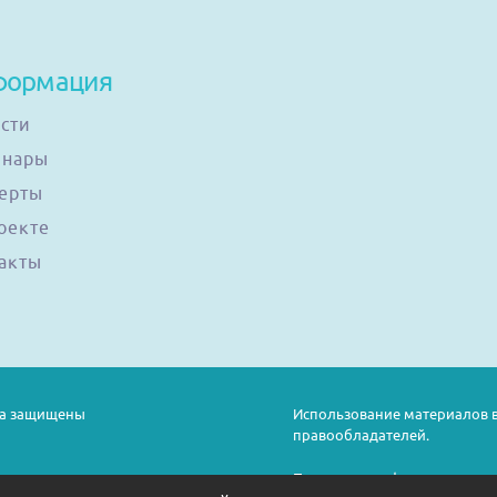
формация
сти
инары
ерты
оекте
акты
ава защищены
Использование материалов в
правообладателей.
Политика конфиденциально