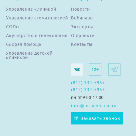
Управление клиникой
Новости
Помощь
Управление стоматологией
Вебинары
СОПы
Эксперты
Заказать звонок
Акушерство и гинекология
О проекте
Скорая помощь
Контакты
Тарифы
Управление детской
клиникой
Подписка
12+
Кабинет
(812) 334-5957
Корзина
4
(812) 334-5953
пн-пт 9:00-17:00
info@in-medicine.ru
Заказать звонок