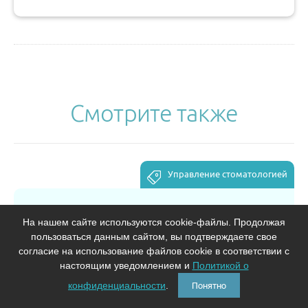
Смотрите также
Управление стоматологией
...
Платные услуги в стоматологии
На нашем сайте используются cookie-файлы. Продолжая
В модуле собрана информация о расчете тарифов,
пользоваться данным сайтом, вы подтверждаете свое
оформлении договоров, правилах взимания платы и
согласие на использование файлов cookie в соответствии с
кассовых операциях при оказании стоматологической
настоящим уведомлением и
Политикой о
помощи.
конфиденциальности
.
Понятно