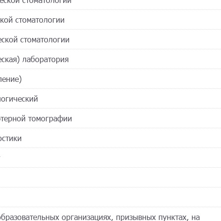
ской стоматологии
еской стоматологии
еская) лаборатория
ление)
логический
ютерной томографии
остики
образовательных организациях, призывных пунктах, на