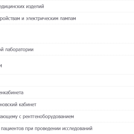
медицинских изделий
тройствам и электрическим лампам
ой лаборатории
и
енкабинета
еновский кабинет
отающему с рентгеноборудованием
у пациентов при проведении исследований