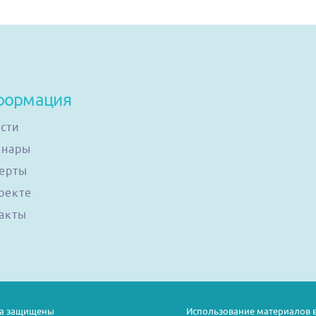
формация
сти
инары
ерты
оекте
акты
ава защищены
Использование материалов в