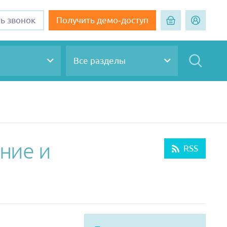
ть звонок
Получить демо-доступ
Все разделы
ние и
RSS