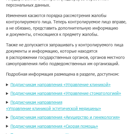
персональных данных.
Помощь
Изменения касаются порядка рассмотрения жалобы
контролируемого лица. Теперь контролируемое лицо вправе,
а не обязано, представить дополнительную информацию
Заказать звонок
и документы, относящиеся к предмету жалобы.
Также не допускается запрашивать у контролируемого лица
Тарифы
документы и информацию, которые находятся
в распоряжении государственных органов, органов местного
Подписка
самоуправления либо подведомственных им организаций.
Кабинет
Подробная информация размещена в разделе, доступном:
Подписчикам направления «Управление клиникой»
Корзина
4
Подписчикам направления «Управление стоматологией»
Подписчикам направления
«Управление клиникой эстетической медицины»
Подписчикам направления «Акушерство и гинекология»
Подписчикам направления «Скорая помощь»