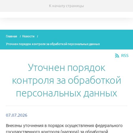
К началу страницы
Темы
Главная
Новости
Модули
Уточнен порядок контроля за обработкой персональных данных
Вебинары
RSS
Уточнен порядок
Эксперты
контроля за обработкой
Новости
персональных данных
Рекламодателям
07.07.2026
О проекте
Внесены уточнения в порядок осуществления федерального
Контакты
государственного контроля (надзора) за обработкой