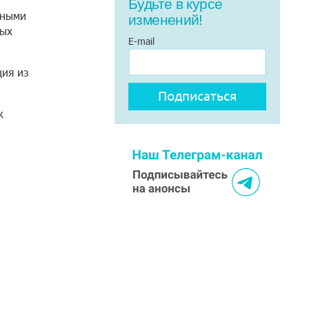
Будьте в курсе
ьными
изменений!
вых
E-mail
ция из
к