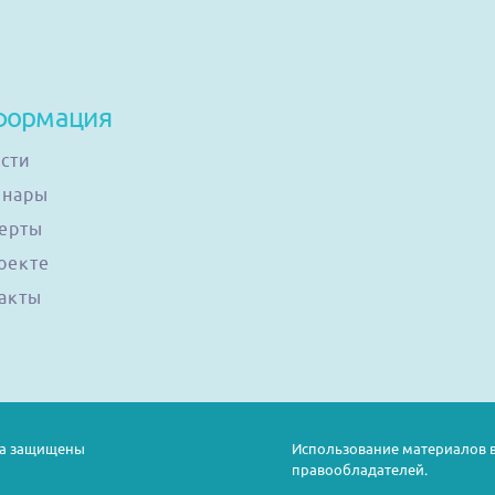
формация
сти
инары
ерты
оекте
акты
ава защищены
Использование материалов в
правообладателей.