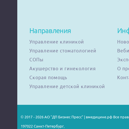
Направления
Ин
Управление клиникой
Ново
Управление стоматологией
Веб
СОПы
Эксп
Акушерство и гинекология
О пр
Скорая помощь
Конт
Управление детской клиникой
© 2017 - 2026 АО "ДП Бизнес Пресс" | вмедицине.рф Все пр
197022 Санкт-Петербург,