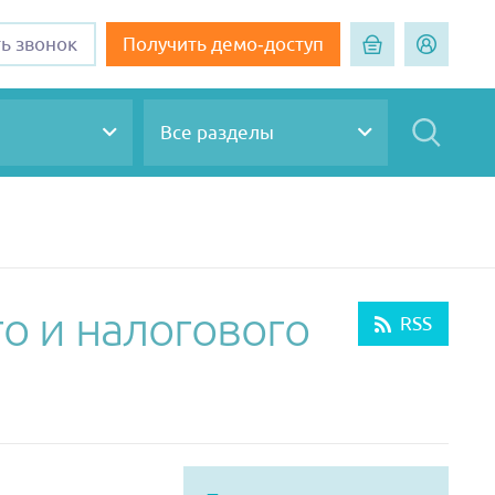
ть звонок
Получить демо-доступ
Все разделы
о и налогового
RSS