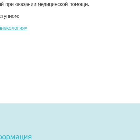
ий при оказании медицинской помощи.
ступном:
инекология»
формация