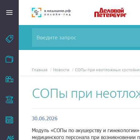
Темы
Модули
Главная
Новости
СОПы при неотложных состояни
Вебинары
СОПы при неотло
Эксперты
30.06.2026
Новости
Модуль «СОПы по акушерству и гинекологии»
медицинского персонала при возникновении 