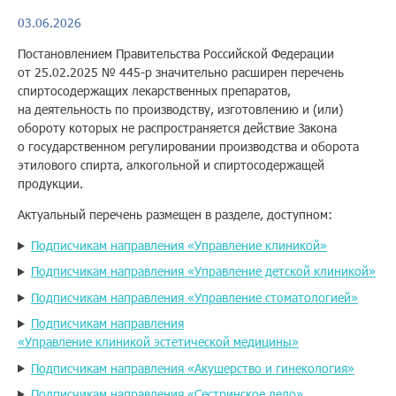
03.06.2026
Помощь
Постановлением Правительства Российской Федерации
от 25.02.2025 № 445-р значительно расширен перечень
спиртосодержащих лекарственных препаратов,
Заказать звонок
на деятельность по производству, изготовлению и (или)
обороту которых не распространяется действие Закона
Тарифы
о государственном регулировании производства и оборота
этилового спирта, алкогольной и спиртосодержащей
Подписка
продукции.
Актуальный перечень размещен в разделе, доступном:
Кабинет
Подписчикам направления «Управление клиникой»
Корзина
4
Подписчикам направления «Управление детской клиникой»
Подписчикам направления «Управление стоматологией»
Подписчикам направления
«Управление клиникой эстетической медицины»
Подписчикам направления «Акушерство и гинекология»
Подписчикам направления «Сестринское дело»