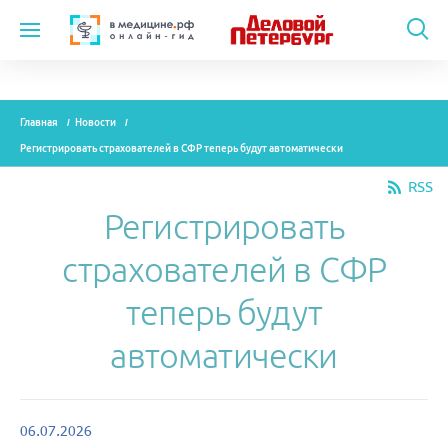
Темы
Главная
Новости
Модули
Регистрировать страхователей в СФР теперь будут автоматически
Вебинары
RSS
Регистрировать
Эксперты
страхователей в СФР
Новости
теперь будут
Рекламодателям
автоматически
О проекте
06.07.2026
Контакты