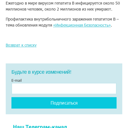
Ежегодно в мире вирусом гепатита B инфицируется около 50
миллионов человек, около 2 миллионов из них умирают.
Помощь
Профилактика внутрибольничного заражения гепатитом В –
тема обновления модуля
«Инфекционная безопасность»
.
Заказать звонок
Возврат к списку
Тарифы
Подписка
Кабинет
Будьте в курсе изменений!
E-mail
Корзина
4