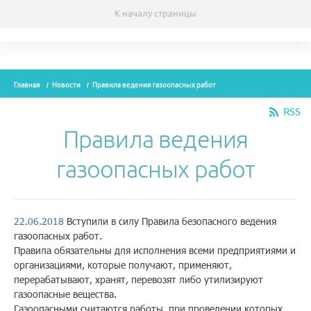
К началу страницы
Темы
Главная
Новости
Правила ведения газоопасных работ
Модули
RSS
Вебинары
Правила ведения
Эксперты
газоопасных работ
Новости
Рекламодателям
22.06.2018
Вступили в силу Правила безопасного ведения
газоопасных работ.
Правила обязательны для исполнения всеми предприятиями и
организациями, которые получают, применяют,
О проекте
перерабатывают, хранят, перевозят либо утилизируют
газоопасные вещества.
Контакты
Газоопасными считаются работы, при проведении которых