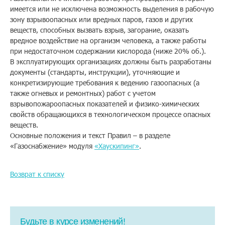
имеется или не исключена возможность выделения в рабочую
Помощь
зону взрывоопасных или вредных паров, газов и других
веществ, способных вызвать взрыв, загорание, оказать
вредное воздействие на организм человека, а также работы
при недостаточном содержании кислорода (ниже 20% об.).
Заказать звонок
В эксплуатирующих организациях должны быть разработаны
документы (стандарты, инструкции), уточняющие и
Тарифы
конкретизирующие требования к ведению газоопасных (а
также огневых и ремонтных) работ с учетом
Подписка
взрывопожароопасных показателей и физико-химических
свойств обращающихся в технологическом процессе опасных
Кабинет
веществ.
Основные положения и текст Правил – в разделе
«Газоснабжение» модуля
Корзина
«Хаускипинг»
.
4
Возврат к списку
Будьте в курсе изменений!