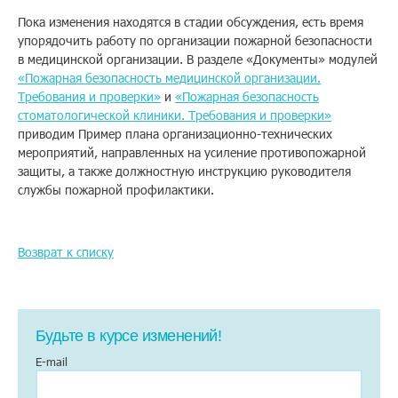
Пока изменения находятся в стадии обсуждения, есть время
Помощь
упорядочить работу по организации пожарной безопасности
в медицинской организации. В разделе «Документы» модулей
«Пожарная безопасность медицинской организации.
Требования и проверки»
и
«Пожарная безопасность
Заказать звонок
стоматологической клиники. Требования и проверки»
приводим Пример плана организационно-технических
Тарифы
мероприятий, направленных на усиление противопожарной
защиты, а также должностную инструкцию руководителя
Подписка
службы пожарной профилактики.
Кабинет
Возврат к списку
Корзина
4
Будьте в курсе изменений!
E-mail