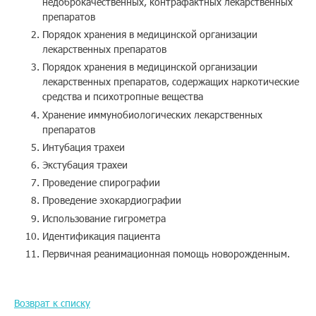
недоброкачественных, контрафактных лекарственных
препаратов
Помощь
Порядок хранения в медицинской организации
лекарственных препаратов
Порядок хранения в медицинской организации
Заказать звонок
лекарственных препаратов, содержащих наркотические
средства и психотропные вещества
Тарифы
Хранение иммунобиологических лекарственных
препаратов
Подписка
Интубация трахеи
Экстубация трахеи
Кабинет
Проведение спирографии
Проведение эхокардиографии
Корзина
4
Использование гигрометра
Идентификация пациента
Первичная реанимационная помощь новорожденным.
Возврат к списку