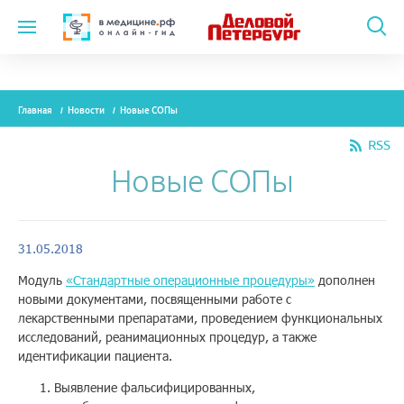
Темы
Главная
Новости
Новые СОПы
Модули
RSS
Вебинары
Новые СОПы
Эксперты
Новости
31.05.2018
Модуль
«Стандартные операционные процедуры»
дополнен
Рекламодателям
новыми документами, посвященными работе с
лекарственными препаратами, проведением функциональных
исследований, реанимационных процедур, а также
О проекте
идентификации пациента.
Выявление фальсифицированных,
Контакты