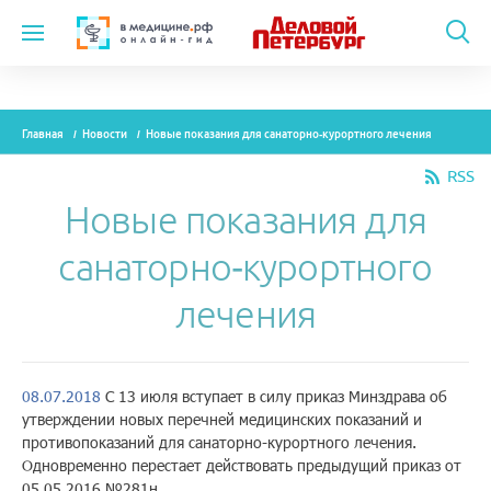
Темы
Главная
Новости
Новые показания для санаторно-курортного лечения
Модули
RSS
Вебинары
Новые показания для
Эксперты
санаторно-курортного
Новости
лечения
Рекламодателям
08.07.2018
С 13 июля вступает в силу приказ Минздрава об
утверждении новых перечней медицинских показаний и
О проекте
противопоказаний для санаторно-курортного лечения.
Одновременно перестает действовать предыдущий приказ от
Контакты
05.05.2016 №281н.