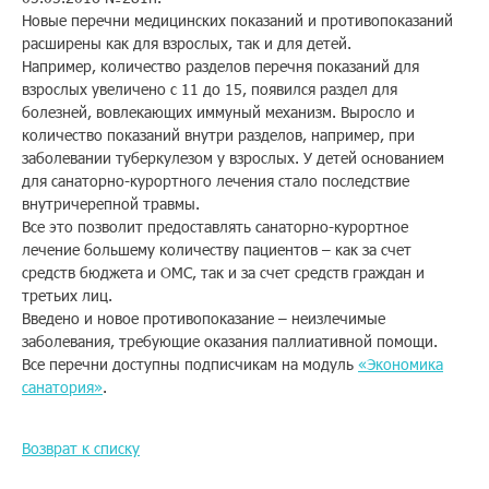
Новые перечни медицинских показаний и противопоказаний
Помощь
расширены как для взрослых, так и для детей.
Например, количество разделов перечня показаний для
взрослых увеличено с 11 до 15, появился раздел для
болезней, вовлекающих иммуный механизм. Выросло и
Заказать звонок
количество показаний внутри разделов, например, при
заболевании туберкулезом у взрослых. У детей основанием
Тарифы
для санаторно-курортного лечения стало последствие
внутричерепной травмы.
Подписка
Все это позволит предоставлять санаторно-курортное
лечение большему количеству пациентов – как за счет
Кабинет
средств бюджета и ОМС, так и за счет средств граждан и
третьих лиц.
Корзина
Введено и новое противопоказание – неизлечимые
4
заболевания, требующие оказания паллиативной помощи.
Все перечни доступны подписчикам на модуль
«Экономика
санатория»
.
Возврат к списку