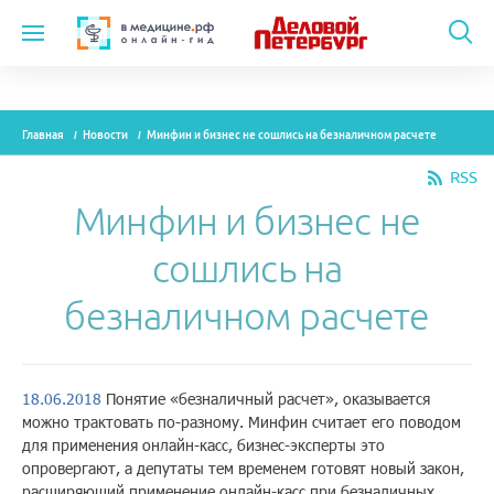
Темы
Главная
Новости
Минфин и бизнес не сошлись на безналичном расчете
Модули
RSS
Вебинары
Минфин и бизнес не
Эксперты
сошлись на
Новости
безналичном расчете
Рекламодателям
18.06.2018
Понятие «безналичный расчет», оказывается
можно трактовать по-разному. Минфин считает его поводом
О проекте
для применения онлайн-касс, бизнес-эксперты это
опровергают, а депутаты тем временем готовят новый закон,
Контакты
расширяющий применение онлайн-касс при безналичных