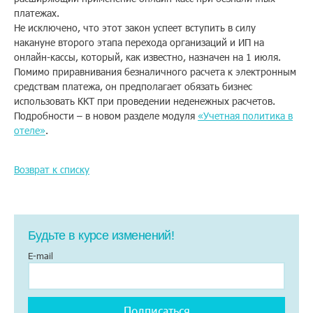
платежах.
Помощь
Не исключено, что этот закон успеет вступить в силу
накануне второго этапа перехода организаций и ИП на
онлайн-кассы, который, как известно, назначен на 1 июля.
Помимо приравнивания безналичного расчета к электронным
Заказать звонок
средствам платежа, он предполагает обязать бизнес
использовать ККТ при проведении неденежных расчетов.
Тарифы
Подробности – в новом разделе модуля
«Учетная политика в
отеле»
.
Подписка
Возврат к списку
Кабинет
Корзина
4
Будьте в курсе изменений!
E-mail