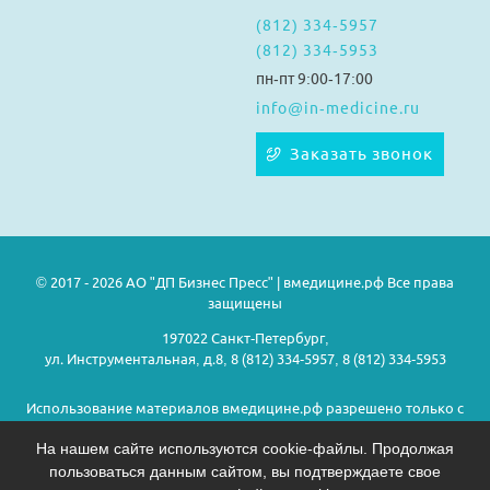
(812) 334-5957
(812) 334-5953
пн-пт 9:00-17:00
info@in-medicine.ru
Заказать звонок
© 2017 - 2026 АО "ДП Бизнес Пресс" | вмедицине.рф Все права
защищены
197022 Санкт-Петербург,
ул. Инструментальная, д.8, 8 (812) 334-5957, 8 (812) 334-5953
Использование материалов вмедицине.рф разрешено только с
предварительного согласия правообладателей.
На нашем сайте используются cookie-файлы. Продолжая
пользоваться данным сайтом, вы подтверждаете свое
Политика конфиденциальности