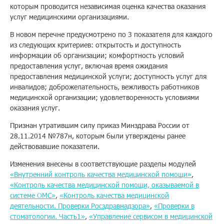
которым проводится независимая оценка качества оказания
услуг медицинскими организациями.
Помощь
В новом перечне предусмотрено по 3 показателя для каждого
из следующих критериев: открытость и доступность
информации об организации; комфортность условий
Заказать звонок
предоставления услуг, включая время ожидания
предоставления медицинской услуги; доступность услуг для
Тарифы
инвалидов; доброжелательность, вежливость работников
медицинской организации; удовлетворенность условиями
Подписка
оказания услуг.
Кабинет
Признан утратившим силу приказ Минздрава России от
28.11.2014 №787н, которым были утверждены ранее
Корзина
действовавшие показатели.
4
Изменения внесены в соответствующие разделы модулей
«Внутренний контроль качества медицинской помощи»
,
«Контроль качества медицинской помощи, оказываемой в
системе ОМС»
,
«Контроль качества медицинской
деятельности. Проверки Росздравнадзора»
,
«Проверки в
стоматологии. Часть1»
,
«Управление сервисом в медицинской