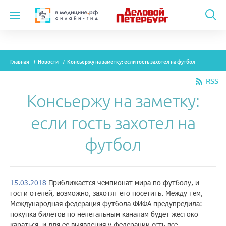
Темы
Главная
Новости
Консьержу на заметку: если гость захотел на футбол
Модули
RSS
Вебинары
Консьержу на заметку:
Эксперты
если гость захотел на
Новости
футбол
Рекламодателям
15.03.2018
Приближается чемпионат мира по футболу, и
гости отелей, возможно, захотят его посетить. Между тем,
О проекте
Международная федерация футбола ФИФА предупредила:
покупка билетов по нелегальным каналам будет жестоко
Контакты
караться, и для ее выявления у федерации есть все