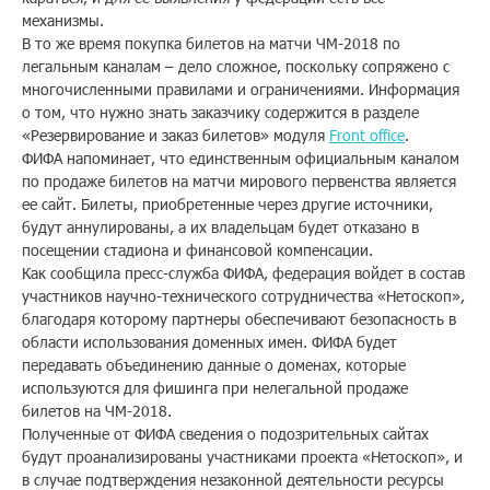
механизмы.
Помощь
В то же время покупка билетов на матчи ЧМ-2018 по
легальным каналам – дело сложное, поскольку сопряжено с
многочисленными правилами и ограничениями. Информация
о том, что нужно знать заказчику содержится в разделе
Заказать звонок
«Резервирование и заказ билетов» модуля
Front office
.
ФИФА напоминает, что единственным официальным каналом
Тарифы
по продаже билетов на матчи мирового первенства является
ее сайт. Билеты, приобретенные через другие источники,
Подписка
будут аннулированы, а их владельцам будет отказано в
посещении стадиона и финансовой компенсации.
Кабинет
Как сообщила пресс-служба ФИФА, федерация войдет в состав
участников научно-технического сотрудничества «Нетоскоп»,
Корзина
благодаря которому партнеры обеспечивают безопасность в
4
области использования доменных имен. ФИФА будет
передавать объединению данные о доменах, которые
используются для фишинга при нелегальной продаже
билетов на ЧМ-2018.
Полученные от ФИФА сведения о подозрительных сайтах
будут проанализированы участниками проекта «Нетоскоп», и
в случае подтверждения незаконной деятельности ресурсы