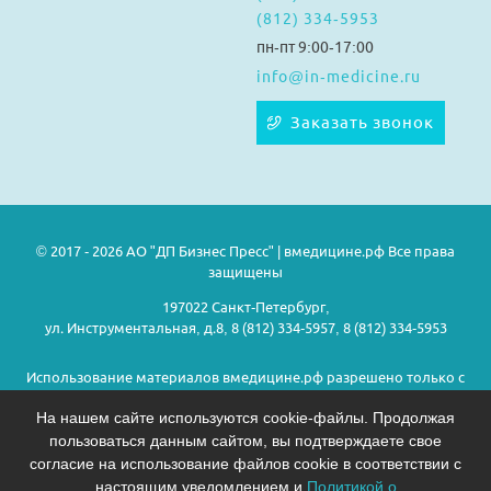
(812) 334-5953
пн-пт 9:00-17:00
info@in-medicine.ru
Заказать звонок
© 2017 - 2026 АО "ДП Бизнес Пресс" | вмедицине.рф Все права
защищены
197022 Санкт-Петербург,
ул. Инструментальная, д.8, 8 (812) 334-5957, 8 (812) 334-5953
Использование материалов вмедицине.рф разрешено только с
предварительного согласия правообладателей.
На нашем сайте используются cookie-файлы. Продолжая
пользоваться данным сайтом, вы подтверждаете свое
Политика конфиденциальности
согласие на использование файлов cookie в соответствии с
настоящим уведомлением и
Политикой о
На информационном ресурсе применяются рекомендательные