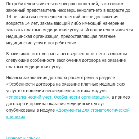
Потребителем является несовершеннолетний, заказчиком –
законный представитель несовершеннолетнего в возрасте до
Помощь
14 лет или сам несовершеннолетний после достижения
возраста 14 лет, заказывающий либо имеющий намерение
заказать платные медицинские услуги. Исполнителем является
Заказать звонок
медицинская организация, предоставляющая платные
медицинские услуги потребителям.
Тарифы
В зависимости от возраста несовершеннолетнего возможны
следующие особенности заключения договора на оказание
Подписка
платных медицинских услуг.
Кабинет
Нюансы заключения договора рассмотрены в разделе
«Особенности договора на оказание платных медицинских
Корзина
услуг в отношении несовершеннолетних» модуля
4
«Управленческий учет. Особенности организации»
, а пример
договора и правила оказания медицинских услуг
опубликованы в модуле
«Документы для стоматологической
клиники»
.
Возврат к списку