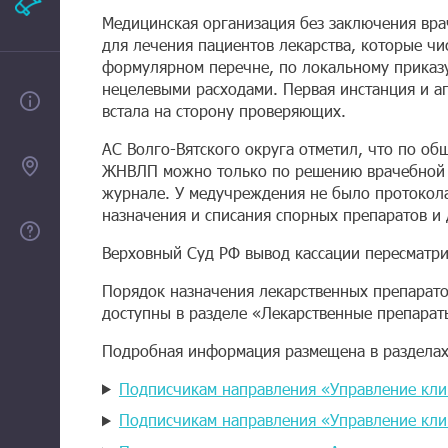
Рекламодателям
Медицинская организация без заключения вр
для лечения пациентов лекарства, которые ч
формулярном перечне, по локальному приказу
нецелевыми расходами. Первая инстанция и а
О проекте
встала на сторону проверяющих.
АС Волго-Вятского округа отметил, что по об
Контакты
ЖНВЛП можно только по решению врачебной к
журнале. У медучреждения не было протокол
назначения и списания спорных препаратов и
Помощь
Верховный Суд РФ вывод кассации пересматри
Порядок назначения лекарственных препарат
доступны в разделе «Лекарственные препара
Подробная информация размещена в разделах
Подписчикам направления «Управление кл
Подписчикам направления «Управление кли