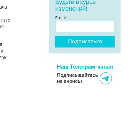
Будьте в курсе
ала
изменений!
E-mail
л это
ия
я
 и
док