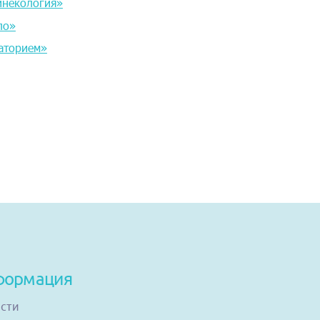
инекология»
ло»
аторием»
формация
сти