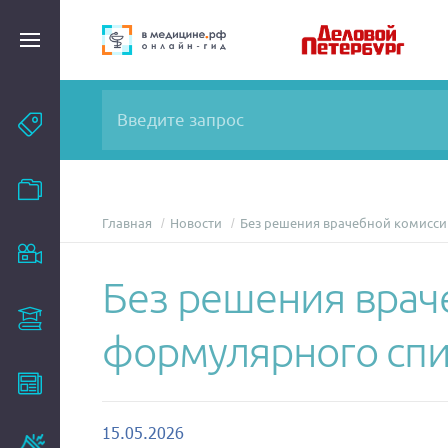
Темы
Модули
Главная
Новости
Без решения врачебной комиссии
Вебинары
Без решения врач
Эксперты
формулярного спи
Новости
15.05.2026