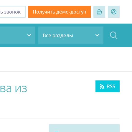
ть звонок
Получить демо-доступ
Все разделы
ва из
RSS