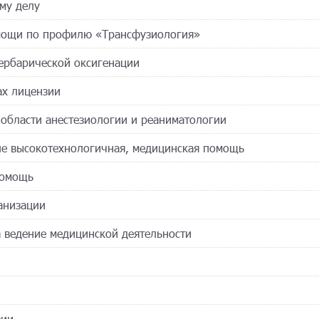
ому делу
омощи по профилю «Трансфузиология»
пербарической оксигенации
ах лицензии
 области анестезиологии и реаниматологии
сле высокотехнологичная, медицинская помощь
помощь
анизации
а ведение медицинской деятельности
зии