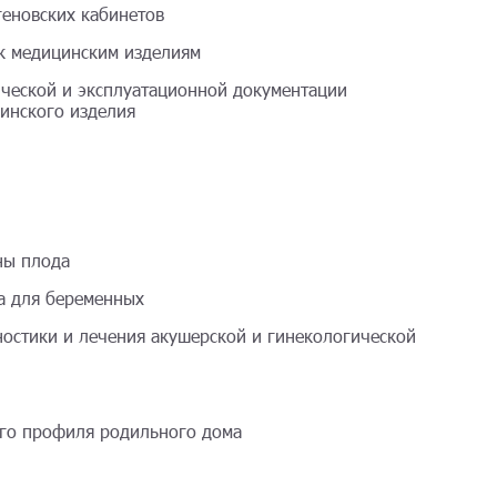
геновских кабинетов
 к медицинским изделиям
ической и эксплуатационной документации
цинского изделия
ны плода
да для беременных
ностики и лечения акушерской и гинекологической
ого профиля родильного дома