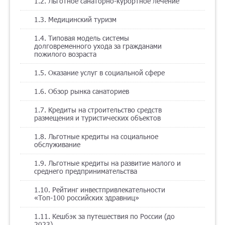
1.2. Льготное санаторно-курортное лечение
Помощь
1.3. Медицинский туризм
1.4. Типовая модель системы
долговременного ухода за гражданами
пожилого возраста
Заказать звонок
1.5. Оказание услуг в социальной сфере
Тарифы
1.6. Обзор рынка санаториев
Подписка
1.7. Кредиты на строительство средств
размещения и туристических объектов
Кабинет
1.8. Льготные кредиты на социальное
обслуживание
Корзина
4
1.9. Льготные кредиты на развитие малого и
среднего предпринимательства
1.10. Рейтинг инвестпривлекательности
«Топ-100 российских здравниц»
1.11. Кешбэк за путешествия по России (до
2023)