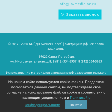
info@in-medicine.ru
Заказать звонок
© 2017 - 2026 АО "ДП Бизнес Пресс" | вмедицине.рф Все права
защищены
197022 Санкт-Петербург,
ул. Инструментальная, д.8, 8 (812) 334-5957, 8 (812) 334-5953
Использование материалов вмедицине.рф разрешено только с
предварительного согласия правообладателей.
На нашем сайте используются cookie-файлы. Продолжая
пользоваться данным сайтом, вы подтверждаете свое
Политика конфиденциальности
согласие на использование файлов cookie в соответствии с
настоящим уведомлением и
Политикой о
На информационном ресурсе применяются рекомендательные
технологии. Подробнее.
конфиденциальности
.
Понятно