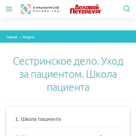
Темы
Главная
Модули
Модули
Вебинары
Сестринское дело. Уход
Эксперты
за пациентом. Школа
Новости
пациента
Рекламодателям
1. Школа пациента
О проекте
Контакты