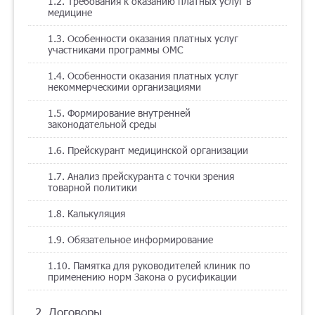
1.2. Требования к оказанию платных услуг в
медицине
Помощь
1.3. Особенности оказания платных услуг
участниками программы ОМС
1.4. Особенности оказания платных услуг
Заказать звонок
некоммерческими организациями
Тарифы
1.5. Формирование внутренней
законодательной среды
Подписка
1.6. Прейскурант медицинской организации
Кабинет
1.7. Анализ прейскуранта с точки зрения
товарной политики
Корзина
4
1.8. Калькуляция
1.9. Обязательное информирование
1.10. Памятка для руководителей клиник по
применению норм Закона о русификации
2. Договоры