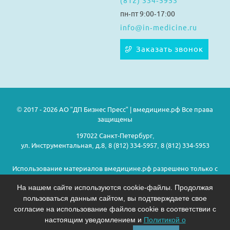
(812) 334-5953
пн-пт 9:00-17:00
info@in-medicine.ru
Заказать звонок
© 2017 - 2026 АО "ДП Бизнес Пресс" | вмедицине.рф Все права
защищены
197022 Санкт-Петербург,
ул. Инструментальная, д.8, 8 (812) 334-5957, 8 (812) 334-5953
Использование материалов вмедицине.рф разрешено только с
предварительного согласия правообладателей.
На нашем сайте используются cookie-файлы. Продолжая
пользоваться данным сайтом, вы подтверждаете свое
Политика конфиденциальности
согласие на использование файлов cookie в соответствии с
настоящим уведомлением и
Политикой о
На информационном ресурсе применяются рекомендательные
технологии. Подробнее.