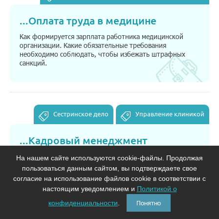
...
Оплата труда в медицине
Как формируется зарплата работника медицинской
организации. Какие обязательные требования
необходимо соблюдать, чтобы избежать штрафных
санкций.
Сестринское дело
Управление клиникой
...
Кадровый менеджмент
медицинской организации
На нашем сайте используются cookie-файлы. Продолжая
пользоваться данным сайтом, вы подтверждаете свое
Модуль призван помочь организовать работу с
персоналом медицинской организации. В нем
согласие на использование файлов cookie в соответствии с
рассматривается комплекс вопросов по управлению
настоящим уведомлением и
Политикой о
персоналом – начиная от приема на работу и
конфиденциальности
.
Понятно
заканчивая увольнением.