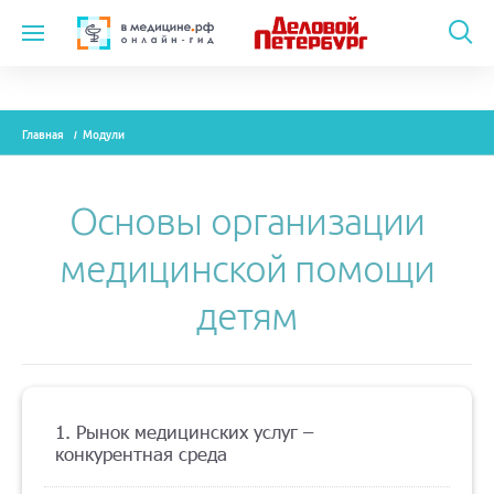
Темы
Главная
Модули
Модули
Вебинары
Основы организации
Эксперты
медицинской помощи
Новости
детям
Рекламодателям
1. Рынок медицинских услуг –
О проекте
конкурентная среда
Контакты