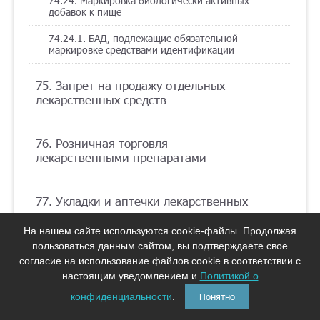
74.24. Маркировка биологически активных
добавок к пище
74.24.1. БАД, подлежащие обязательной
маркировке средствами идентификации
75. Запрет на продажу отдельных
лекарственных средств
76. Розничная торговля
лекарственными препаратами
77. Укладки и аптечки лекарственных
препаратов
На нашем сайте используются cookie-файлы. Продолжая
пользоваться данным сайтом, вы подтверждаете свое
78. Оборот наркотических средств и
согласие на использование файлов cookie в соответствии с
психотропных веществ в медицинской
настоящим уведомлением и
Политикой о
организации
конфиденциальности
.
Понятно