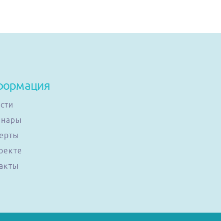
формация
сти
инары
ерты
оекте
акты